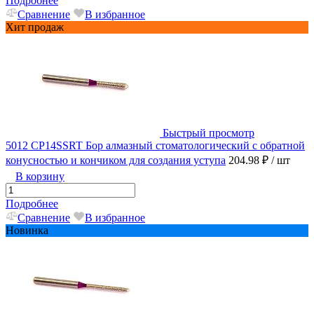
Подробнее
Сравнение
В избранное
Хит продаж
Быстрый просмотр
5012 CP14SSRT Бор алмазный стоматологический с обратной
конусностью и кончиком для создания уступа
204.98 ₽
/ шт
В корзину
Подробнее
Сравнение
В избранное
Новинка