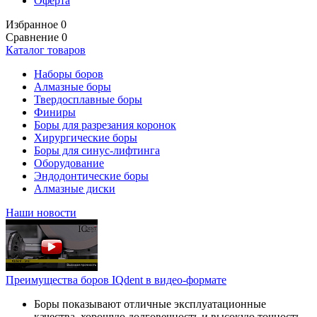
Оферта
Избранное
0
Сравнение
0
Каталог товаров
Наборы боров
Алмазные боры
Твердосплавные боры
Финиры
Боры для разрезания коронок
Хирургические боры
Боры для синус-лифтинга
Оборудование
Эндодонтические боры
Алмазные диски
Наши новости
Преимущества боров IQdent в видео-формате
Боры показывают отличные эксплуатационные
качества, хорошую долговечность и высокую точность