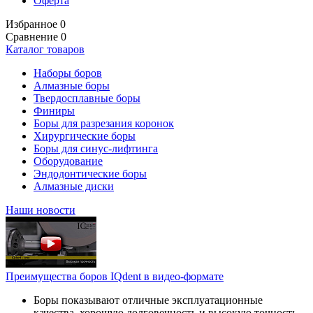
Оферта
Избранное
0
Сравнение
0
Каталог товаров
Наборы боров
Алмазные боры
Твердосплавные боры
Финиры
Боры для разрезания коронок
Хирургические боры
Боры для синус-лифтинга
Оборудование
Эндодонтические боры
Алмазные диски
Наши новости
Преимущества боров IQdent в видео-формате
Боры показывают отличные эксплуатационные
качества, хорошую долговечность и высокую точность