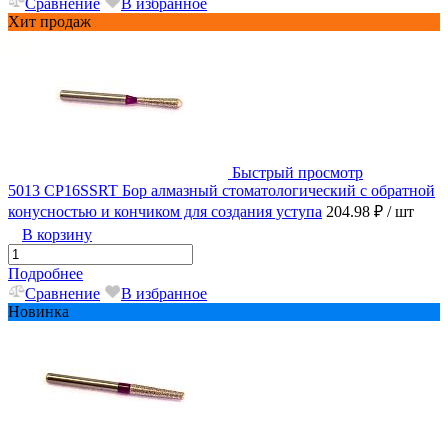
Сравнение
В избранное
Хит продаж
Быстрый просмотр
5013 CP16SSRT Бор алмазный стоматологический с обратной
конусностью и кончиком для создания уступа
204.98 ₽
/ шт
В корзину
Подробнее
Сравнение
В избранное
Новинка