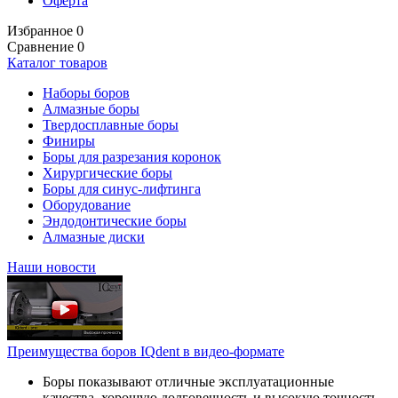
Оферта
Избранное
0
Сравнение
0
Каталог товаров
Наборы боров
Алмазные боры
Твердосплавные боры
Финиры
Боры для разрезания коронок
Хирургические боры
Боры для синус-лифтинга
Оборудование
Эндодонтические боры
Алмазные диски
Наши новости
Преимущества боров IQdent в видео-формате
Боры показывают отличные эксплуатационные
качества, хорошую долговечность и высокую точность