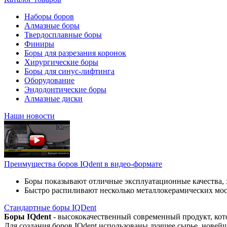
Наборы боров
Алмазные боры
Твердосплавные боры
Финиры
Боры для разрезания коронок
Хирургические боры
Боры для синус-лифтинга
Оборудование
Эндодонтические боры
Алмазные диски
Наши новости
Преимущества боров IQdent в видео-формате
Боры показывают отличные эксплуатационные качества, 
Быстро распиливают несколько металлокерамических мо
Стандартные боры IQDent
Боры IQdent
- высококачественный современный продукт, кот
Для создания боров IQdent использованы лучшее сырье, новей