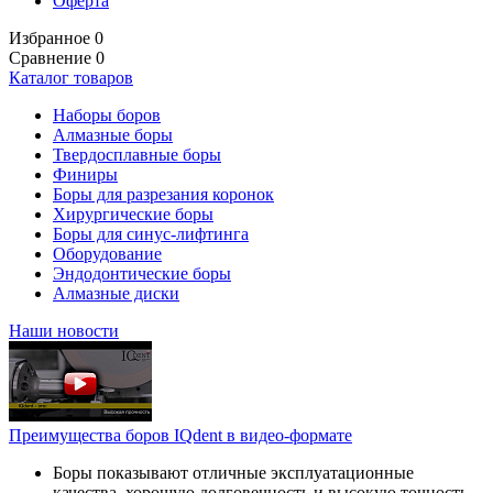
Оферта
Избранное
0
Сравнение
0
Каталог товаров
Наборы боров
Алмазные боры
Твердосплавные боры
Финиры
Боры для разрезания коронок
Хирургические боры
Боры для синус-лифтинга
Оборудование
Эндодонтические боры
Алмазные диски
Наши новости
Преимущества боров IQdent в видео-формате
Боры показывают отличные эксплуатационные
качества, хорошую долговечность и высокую точность