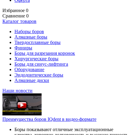
Оферта
Избранное
0
Сравнение
0
Каталог товаров
Наборы боров
Алмазные боры
Твердосплавные боры
Финиры
Боры для разрезания коронок
Хирургические боры
Боры для синус-лифтинга
Оборудование
Эндодонтические боры
Алмазные диски
Наши новости
Преимущества боров IQdent в видео-формате
Боры показывают отличные эксплуатационные
качества, хорошую долговечность и высокую точность