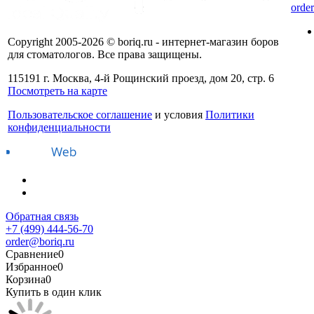
orde
Copyright 2005-2026 © boriq.ru - интернет-магазин боров
для стоматологов. Все права защищены.
115191 г. Москва, 4-й Рощинский проезд, дом 20, стр. 6
Посмотреть на карте
Пользовательское соглашение
и условия
Политики
конфиденциальности
Обратная связь
+7 (499) 444-56-70
order@boriq.ru
Сравнение
0
Избранное
0
Корзина
0
Купить в один клик