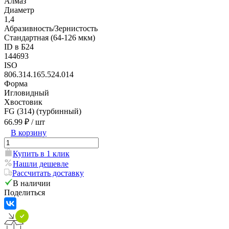
Алмаз
Диаметр
1,4
Абразивность/Зернистость
Стандартная (64-126 мкм)
ID в Б24
144693
ISO
806.314.165.524.014
Форма
Игловидный
Хвостовик
FG (314) (турбинный)
66.99 ₽
/ шт
В корзину
Купить в 1 клик
Нашли дешевле
Рассчитать доставку
В наличии
Поделиться