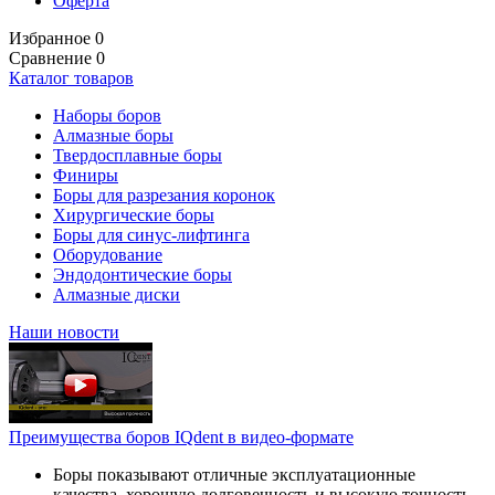
Оферта
Избранное
0
Сравнение
0
Каталог товаров
Наборы боров
Алмазные боры
Твердосплавные боры
Финиры
Боры для разрезания коронок
Хирургические боры
Боры для синус-лифтинга
Оборудование
Эндодонтические боры
Алмазные диски
Наши новости
Преимущества боров IQdent в видео-формате
Боры показывают отличные эксплуатационные
качества, хорошую долговечность и высокую точность