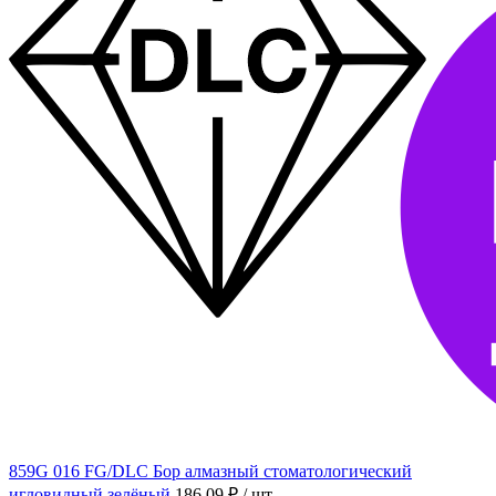
859G 016 FG/DLC Бор алмазный стоматологический
игловидный зелёный
186.09 ₽
/ шт