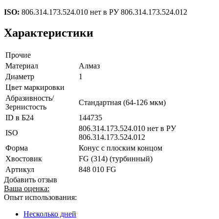
ISO:
806.314.173.524.010 нет в РУ 806.314.173.524.012
Характеристики
Прочие
Материал
Алмаз
Диаметр
1
Цвет маркировки
Абразивность/
Стандартная (64-126 мкм)
Зернистость
ID в Б24
144735
806.314.173.524.010 нет в РУ
ISO
806.314.173.524.012
Форма
Конус с плоским концом
Хвостовик
FG (314) (турбинный)
Артикул
848 010 FG
Добавить отзыв
Ваша оценка:
Опыт использования:
Несколько дней