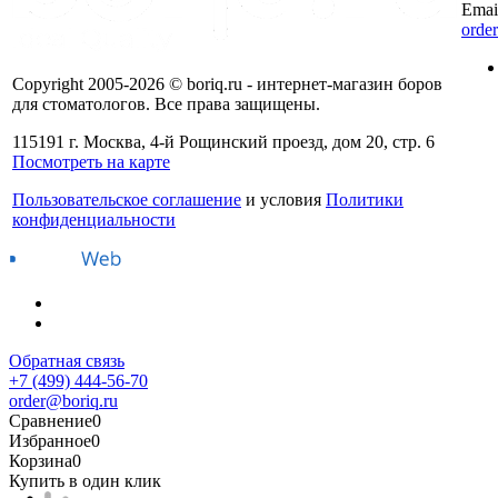
Emai
orde
Copyright 2005-2026 © boriq.ru - интернет-магазин боров
для стоматологов. Все права защищены.
115191 г. Москва, 4-й Рощинский проезд, дом 20, стр. 6
Посмотреть на карте
Пользовательское соглашение
и условия
Политики
конфиденциальности
Обратная связь
+7 (499) 444-56-70
order@boriq.ru
Сравнение
0
Избранное
0
Корзина
0
Купить в один клик