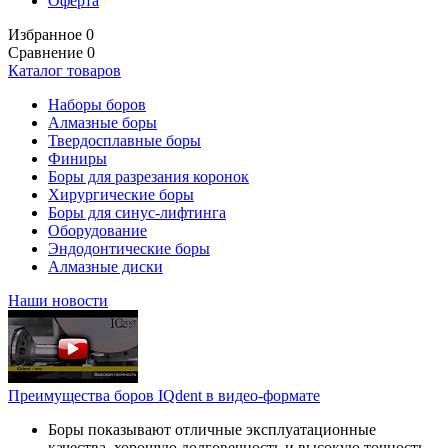
Оферта
Избранное
0
Сравнение
0
Каталог товаров
Наборы боров
Алмазные боры
Твердосплавные боры
Финиры
Боры для разрезания коронок
Хирургические боры
Боры для синус-лифтинга
Оборудование
Эндодонтические боры
Алмазные диски
Наши новости
Преимущества боров IQdent в видео-формате
Боры показывают отличные эксплуатационные
качества, хорошую долговечность и высокую точность