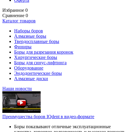
Оферта
Избранное
0
Сравнение
0
Каталог товаров
Наборы боров
Алмазные боры
Твердосплавные боры
Финиры
Боры для разрезания коронок
Хирургические боры
Боры для синус-лифтинга
Оборудование
Эндодонтические боры
Алмазные диски
Наши новости
Преимущества боров IQdent в видео-формате
Боры показывают отличные эксплуатационные
качества, хорошую долговечность и высокую точность