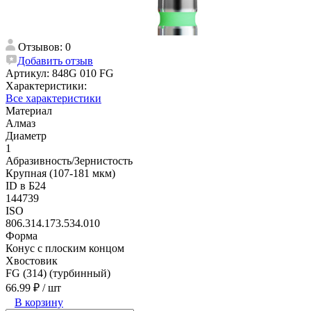
Отзывов: 0
Добавить отзыв
Артикул:
848G 010 FG
Характеристики:
Все характеристики
Материал
Алмаз
Диаметр
1
Абразивность/Зернистость
Крупная (107-181 мкм)
ID в Б24
144739
ISO
806.314.173.534.010
Форма
Конус с плоским концом
Хвостовик
FG (314) (турбинный)
66.99 ₽
/ шт
В корзину