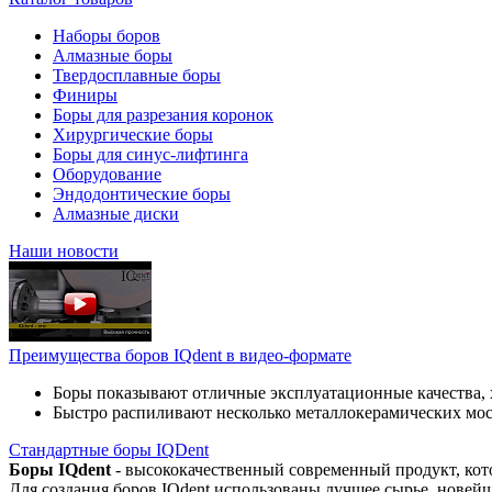
Наборы боров
Алмазные боры
Твердосплавные боры
Финиры
Боры для разрезания коронок
Хирургические боры
Боры для синус-лифтинга
Оборудование
Эндодонтические боры
Алмазные диски
Наши новости
Преимущества боров IQdent в видео-формате
Боры показывают отличные эксплуатационные качества, 
Быстро распиливают несколько металлокерамических мо
Стандартные боры IQDent
Боры IQdent
- высококачественный современный продукт, кот
Для создания боров IQdent использованы лучшее сырье, новей