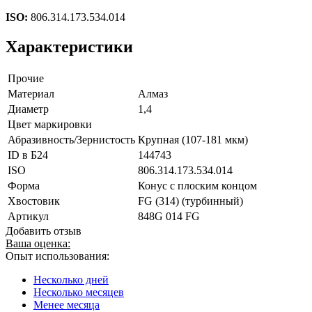
ISO:
806.314.173.534.014
Характеристики
Прочие
Материал
Алмаз
Диаметр
1,4
Цвет маркировки
Абразивность/Зернистость
Крупная (107-181 мкм)
ID в Б24
144743
ISO
806.314.173.534.014
Форма
Конус с плоским концом
Хвостовик
FG (314) (турбинный)
Артикул
848G 014 FG
Добавить отзыв
Ваша оценка:
Опыт использования:
Несколько дней
Несколько месяцев
Менее месяца