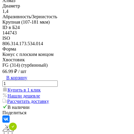
Алмаз
Диаметр
1,4
Абразивность/Зернистость
Крупная (107-181 мкм)
ID в Б24
144743
ISO
806.314.173.534.014
Форма
Конус с плоским концом
Хвостовик
FG (314) (турбинный)
66.99 ₽
/ шт
В корзину
Купить в 1 клик
Нашли дешевле
Рассчитать доставку
В наличии
Поделиться