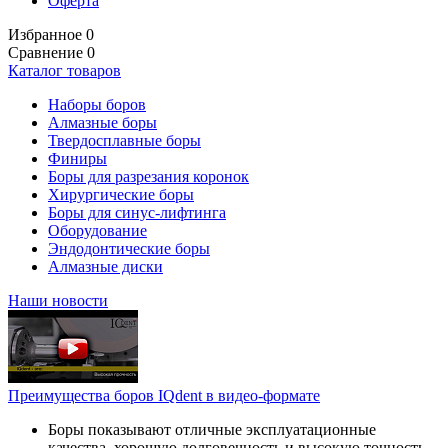
Оферта
Избранное
0
Сравнение
0
Каталог товаров
Наборы боров
Алмазные боры
Твердосплавные боры
Финиры
Боры для разрезания коронок
Хирургические боры
Боры для синус-лифтинга
Оборудование
Эндодонтические боры
Алмазные диски
Наши новости
Преимущества боров IQdent в видео-формате
Боры показывают отличные эксплуатационные
качества, хорошую долговечность и высокую точность