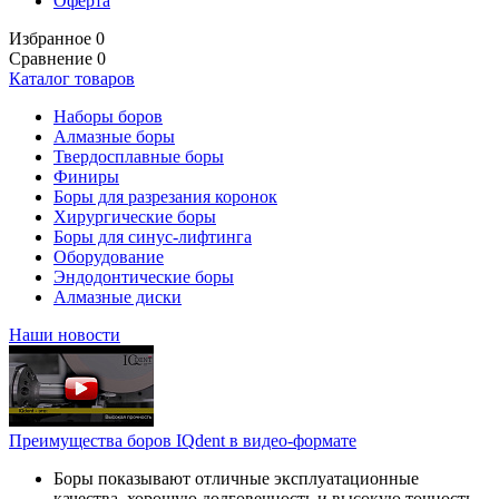
Оферта
Избранное
0
Сравнение
0
Каталог товаров
Наборы боров
Алмазные боры
Твердосплавные боры
Финиры
Боры для разрезания коронок
Хирургические боры
Боры для синус-лифтинга
Оборудование
Эндодонтические боры
Алмазные диски
Наши новости
Преимущества боров IQdent в видео-формате
Боры показывают отличные эксплуатационные
качества, хорошую долговечность и высокую точность