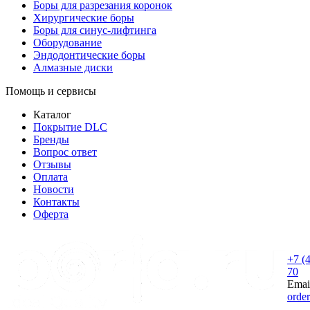
Боры для разрезания коронок
Хирургические боры
Боры для синус-лифтинга
Оборудование
Эндодонтические боры
Алмазные диски
Помощь и сервисы
Каталог
Покрытие DLC
Бренды
Вопрос ответ
Отзывы
Оплата
Новости
Контакты
Оферта
+7 (
70
Emai
orde