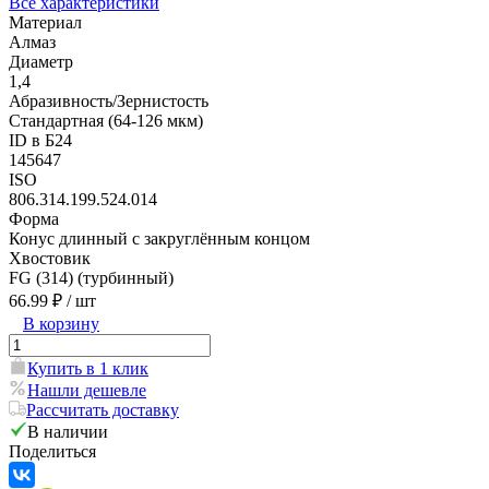
Все характеристики
Материал
Алмаз
Диаметр
1,4
Абразивность/Зернистость
Стандартная (64-126 мкм)
ID в Б24
145647
ISO
806.314.199.524.014
Форма
Конус длинный с закруглённым концом
Хвостовик
FG (314) (турбинный)
66.99 ₽
/ шт
В корзину
Купить в 1 клик
Нашли дешевле
Рассчитать доставку
В наличии
Поделиться