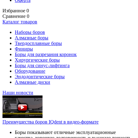
Оферта
Избранное
0
Сравнение
0
Каталог товаров
Наборы боров
Алмазные боры
Твердосплавные боры
Финиры
Боры для разрезания коронок
Хирургические боры
Боры для синус-лифтинга
Оборудование
Эндодонтические боры
Алмазные диски
Наши новости
Преимущества боров IQdent в видео-формате
Боры показывают отличные эксплуатационные
качества, хорошую долговечность и высокую точность