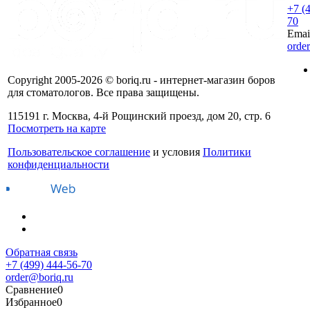
+7 (
70
Emai
orde
Copyright 2005-2026 © boriq.ru - интернет-магазин боров
для стоматологов. Все права защищены.
115191 г. Москва, 4-й Рощинский проезд, дом 20, стр. 6
Посмотреть на карте
Пользовательское соглашение
и условия
Политики
конфиденциальности
Обратная связь
+7 (499) 444-56-70
order@boriq.ru
Сравнение
0
Избранное
0