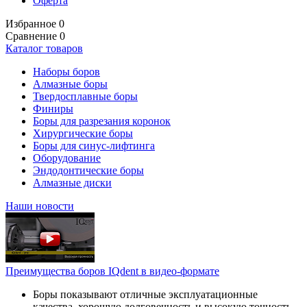
Оферта
Избранное
0
Сравнение
0
Каталог товаров
Наборы боров
Алмазные боры
Твердосплавные боры
Финиры
Боры для разрезания коронок
Хирургические боры
Боры для синус-лифтинга
Оборудование
Эндодонтические боры
Алмазные диски
Наши новости
Преимущества боров IQdent в видео-формате
Боры показывают отличные эксплуатационные
качества, хорошую долговечность и высокую точность