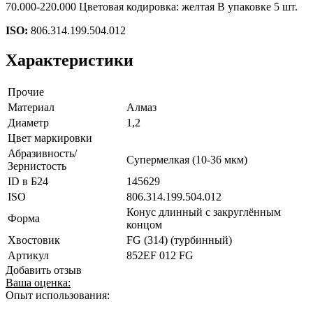
70.000-220.000 Цветовая кодировка: желтая В упаковке 5 шт.
ISO:
806.314.199.504.012
Характеристики
Прочие
Материал
Алмаз
Диаметр
1,2
Цвет маркировки
Абразивность/
Супермелкая (10-36 мкм)
Зернистость
ID в Б24
145629
ISO
806.314.199.504.012
Конус длинный с закруглённым
Форма
концом
Хвостовик
FG (314) (турбинный)
Артикул
852EF 012 FG
Добавить отзыв
Ваша оценка:
Опыт использования: