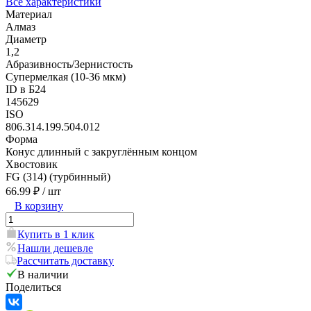
Все характеристики
Материал
Алмаз
Диаметр
1,2
Абразивность/Зернистость
Супермелкая (10-36 мкм)
ID в Б24
145629
ISO
806.314.199.504.012
Форма
Конус длинный с закруглённым концом
Хвостовик
FG (314) (турбинный)
66.99 ₽
/ шт
В корзину
Купить в 1 клик
Нашли дешевле
Рассчитать доставку
В наличии
Поделиться