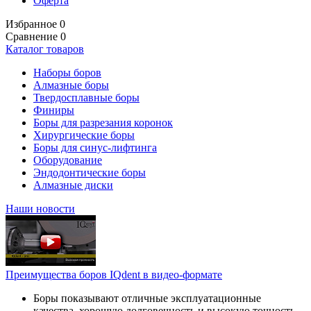
Оферта
Избранное
0
Сравнение
0
Каталог товаров
Наборы боров
Алмазные боры
Твердосплавные боры
Финиры
Боры для разрезания коронок
Хирургические боры
Боры для синус-лифтинга
Оборудование
Эндодонтические боры
Алмазные диски
Наши новости
Преимущества боров IQdent в видео-формате
Боры показывают отличные эксплуатационные
качества, хорошую долговечность и высокую точность