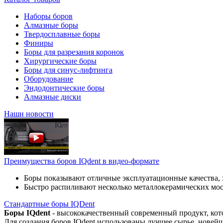
Наборы боров
Алмазные боры
Твердосплавные боры
Финиры
Боры для разрезания коронок
Хирургические боры
Боры для синус-лифтинга
Оборудование
Эндодонтические боры
Алмазные диски
Наши новости
Преимущества боров IQdent в видео-формате
Боры показывают отличные эксплуатационные качества, 
Быстро распиливают несколько металлокерамических мо
Стандартные боры IQDent
Боры IQdent
- высококачественный современный продукт, кот
Для создания боров IQdent использованы лучшее сырье, новей