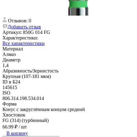
Отзывов: 0
Добавить отзыв
Артикул:
850G 014 FG
Характеристики:
Все характеристики
Материал
Алмаз
Диаметр
1,4
Абразивность/Зернистость
Крупная (107-181 мкм)
ID в Б24
145615
ISO
806.314.198.534.014
Форма
Конус с закруглённым концом средний
Хвостовик
FG (314) (турбинный)
66.99 ₽
/ шт
В корзину