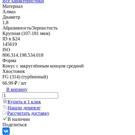
Все характеристики
Материал
Алмаз
Диаметр
1,8
Абразивность/Зернистость
Крупная (107-181 мкм)
ID в Б24
145619
ISO
806.314.198.534.018
Форма
Конус с закруглённым концом средний
Хвостовик
FG (314) (турбинный)
66.99 ₽
/ шт
В корзину
Купить в 1 клик
Нашли дешевле
Рассчитать доставку
В наличии
Поделиться