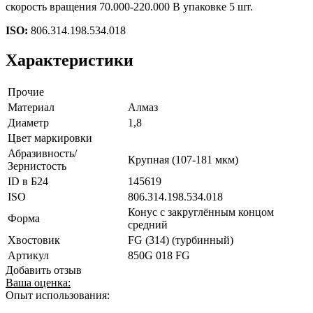
скорость вращения 70.000-220.000 В упаковке 5 шт.
ISO:
806.314.198.534.018
Характеристики
Прочие
Материал
Алмаз
Диаметр
1,8
Цвет маркировки
Абразивность/
Крупная (107-181 мкм)
Зернистость
ID в Б24
145619
ISO
806.314.198.534.018
Конус с закруглённым концом
Форма
средний
Хвостовик
FG (314) (турбинный)
Артикул
850G 018 FG
Добавить отзыв
Ваша оценка:
Опыт использования: