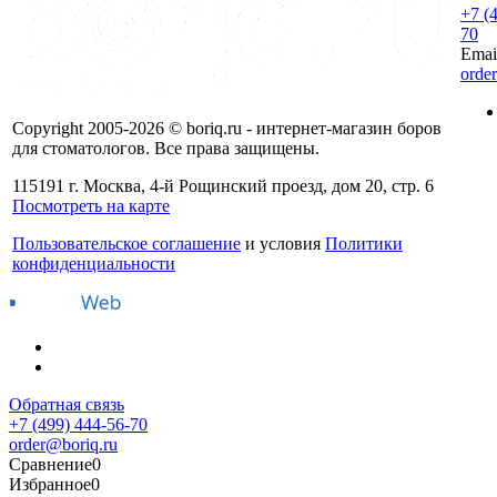
+7 (
70
Emai
orde
Copyright 2005-2026 © boriq.ru - интернет-магазин боров
для стоматологов. Все права защищены.
115191 г. Москва, 4-й Рощинский проезд, дом 20, стр. 6
Посмотреть на карте
Пользовательское соглашение
и условия
Политики
конфиденциальности
Обратная связь
+7 (499) 444-56-70
order@boriq.ru
Сравнение
0
Избранное
0