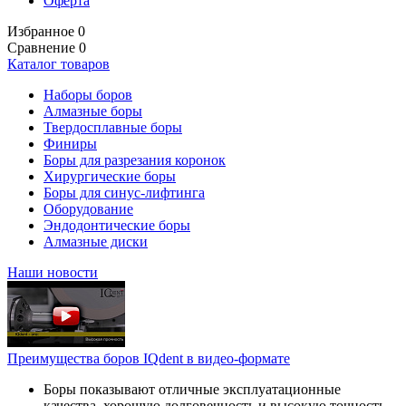
Оферта
Избранное
0
Сравнение
0
Каталог товаров
Наборы боров
Алмазные боры
Твердосплавные боры
Финиры
Боры для разрезания коронок
Хирургические боры
Боры для синус-лифтинга
Оборудование
Эндодонтические боры
Алмазные диски
Наши новости
Преимущества боров IQdent в видео-формате
Боры показывают отличные эксплуатационные
качества, хорошую долговечность и высокую точность