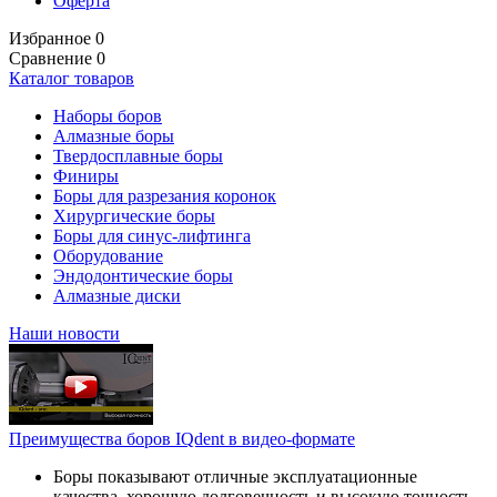
Оферта
Избранное
0
Сравнение
0
Каталог товаров
Наборы боров
Алмазные боры
Твердосплавные боры
Финиры
Боры для разрезания коронок
Хирургические боры
Боры для синус-лифтинга
Оборудование
Эндодонтические боры
Алмазные диски
Наши новости
Преимущества боров IQdent в видео-формате
Боры показывают отличные эксплуатационные
качества, хорошую долговечность и высокую точность