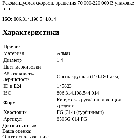
Рекомендуемая скорость вращения 70.000-220.000 В упаковке
5 шт.
ISO:
806.314.198.544.014
Характеристики
Прочие
Материал
Алмаз
Диаметр
1,4
Цвет маркировки
Абразивность/
Очень крупная (150-180 мкм)
Зернистость
ID в Б24
145623
ISO
806.314.198.544.014
Конус с закруглённым концом
Форма
средний
Хвостовик
FG (314) (турбинный)
Артикул
850SG 014 FG
Добавить отзыв
Ваша оценка:
Опыт использования: