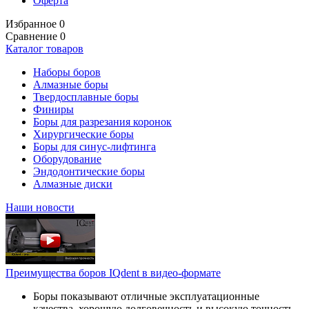
Оферта
Избранное
0
Сравнение
0
Каталог товаров
Наборы боров
Алмазные боры
Твердосплавные боры
Финиры
Боры для разрезания коронок
Хирургические боры
Боры для синус-лифтинга
Оборудование
Эндодонтические боры
Алмазные диски
Наши новости
Преимущества боров IQdent в видео-формате
Боры показывают отличные эксплуатационные
качества, хорошую долговечность и высокую точность