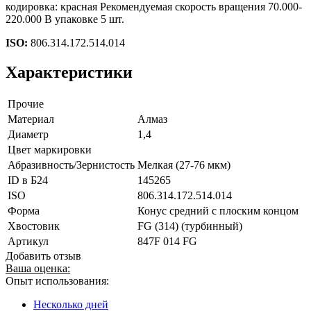
кодировка: красная Рекомендуемая скорость вращения 70.000-
220.000 В упаковке 5 шт.
ISO:
806.314.172.514.014
Характеристики
Прочие
Материал
Алмаз
Диаметр
1,4
Цвет маркировки
Абразивность/Зернистость
Мелкая (27-76 мкм)
ID в Б24
145265
ISO
806.314.172.514.014
Форма
Конус средний с плоским концом
Хвостовик
FG (314) (турбинный)
Артикул
847F 014 FG
Добавить отзыв
Ваша оценка:
Опыт использования:
Несколько дней