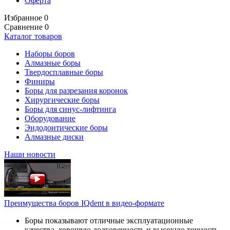
Оферта
Избранное
0
Сравнение
0
Каталог товаров
Наборы боров
Алмазные боры
Твердосплавные боры
Финиры
Боры для разрезания коронок
Хирургические боры
Боры для синус-лифтинга
Оборудование
Эндодонтические боры
Алмазные диски
Наши новости
Преимущества боров IQdent в видео-формате
Боры показывают отличные эксплуатационные
качества, хорошую долговечность и высокую точность