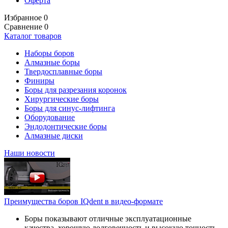
Оферта
Избранное
0
Сравнение
0
Каталог товаров
Наборы боров
Алмазные боры
Твердосплавные боры
Финиры
Боры для разрезания коронок
Хирургические боры
Боры для синус-лифтинга
Оборудование
Эндодонтические боры
Алмазные диски
Наши новости
Преимущества боров IQdent в видео-формате
Боры показывают отличные эксплуатационные
качества, хорошую долговечность и высокую точность