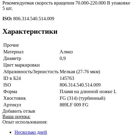
Рекомендуемая скорость вращения 70.000-220.000 В упаковке
5 шт.
ISO:
806.314.540.514.009
Характеристики
Прочие
Материал
Алмаз
Диаметр
0,9
Цвет маркировки
Абразивность/Зернистость
Мелкая (27-76 мкм)
ID в Б24
145763
ISO
806.314.540.514.009
Форма
Пламя на длинной ножке L
Хвостовик
FG (314) (турбинный)
Артикул
889LF 009 FG
Добавить отзыв
Ваша оценка:
Опыт использования:
Несколько дней