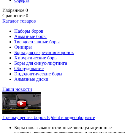
Оферта
Избранное
0
Сравнение
0
Каталог товаров
Наборы боров
Алмазные боры
Твердосплавные боры
Финиры
Боры для разрезания коронок
Хирургические боры
Боры для синус-лифтинга
Оборудование
Эндодонтические боры
Алмазные диски
Наши новости
Преимущества боров IQdent в видео-формате
Боры показывают отличные эксплуатационные
качества, хорошую долговечность и высокую точность