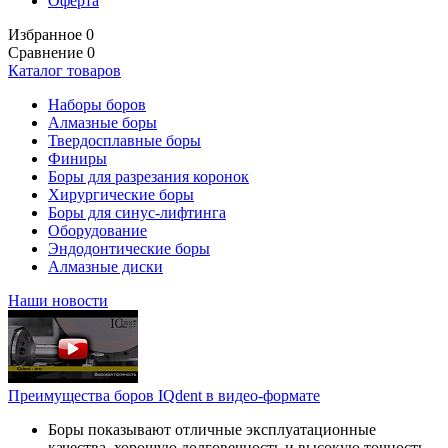
Оферта
Избранное
0
Сравнение
0
Каталог товаров
Наборы боров
Алмазные боры
Твердосплавные боры
Финиры
Боры для разрезания коронок
Хирургические боры
Боры для синус-лифтинга
Оборудование
Эндодонтические боры
Алмазные диски
Наши новости
Преимущества боров IQdent в видео-формате
Боры показывают отличные эксплуатационные
качества, хорошую долговечность и высокую точность