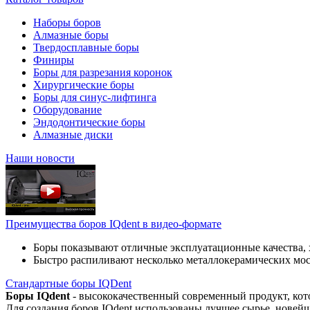
Наборы боров
Алмазные боры
Твердосплавные боры
Финиры
Боры для разрезания коронок
Хирургические боры
Боры для синус-лифтинга
Оборудование
Эндодонтические боры
Алмазные диски
Наши новости
Преимущества боров IQdent в видео-формате
Боры показывают отличные эксплуатационные качества, 
Быстро распиливают несколько металлокерамических мо
Стандартные боры IQDent
Боры IQdent
- высококачественный современный продукт, кот
Для создания боров IQdent использованы лучшее сырье, новей