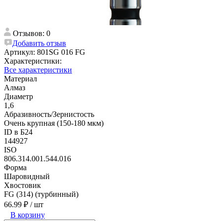
Отзывов: 0
Добавить отзыв
Артикул:
801SG 016 FG
Характеристики:
Все характеристики
Материал
Алмаз
Диаметр
1,6
Абразивность/Зернистость
Очень крупная (150-180 мкм)
ID в Б24
144927
ISO
806.314.001.544.016
Форма
Шаровидный
Хвостовик
FG (314) (турбинный)
66.99 ₽
/ шт
В корзину