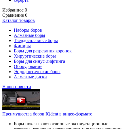
Оферта
Избранное
0
Сравнение
0
Каталог товаров
Наборы боров
Алмазные боры
Твердосплавные боры
Финиры
Боры для разрезания коронок
Хирургические боры
Боры для синус-лифтинга
Оборудование
Эндодонтические боры
Алмазные диски
Наши новости
Преимущества боров IQdent в видео-формате
Боры показывают отличные эксплуатационные
качества, хорошую долговечность и высокую точность