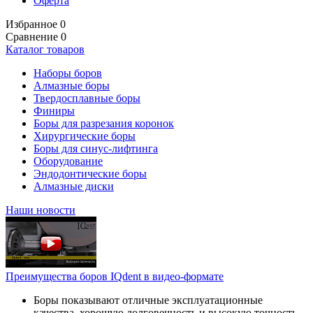
Оферта
Избранное
0
Сравнение
0
Каталог товаров
Наборы боров
Алмазные боры
Твердосплавные боры
Финиры
Боры для разрезания коронок
Хирургические боры
Боры для синус-лифтинга
Оборудование
Эндодонтические боры
Алмазные диски
Наши новости
Преимущества боров IQdent в видео-формате
Боры показывают отличные эксплуатационные
качества, хорошую долговечность и высокую точность