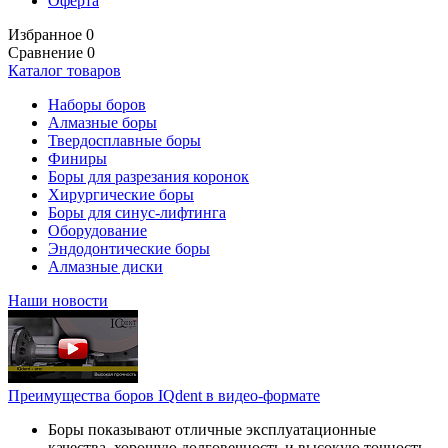
Оферта
Избранное
0
Сравнение
0
Каталог товаров
Наборы боров
Алмазные боры
Твердосплавные боры
Финиры
Боры для разрезания коронок
Хирургические боры
Боры для синус-лифтинга
Оборудование
Эндодонтические боры
Алмазные диски
Наши новости
Преимущества боров IQdent в видео-формате
Боры показывают отличные эксплуатационные
качества, хорошую долговечность и высокую точность