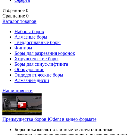
Оферта
Избранное
0
Сравнение
0
Каталог товаров
Наборы боров
Алмазные боры
Твердосплавные боры
Финиры
Боры для разрезания коронок
Хирургические боры
Боры для синус-лифтинга
Оборудование
Эндодонтические боры
Алмазные диски
Наши новости
Преимущества боров IQdent в видео-формате
Боры показывают отличные эксплуатационные
качества, хорошую долговечность и высокую точность