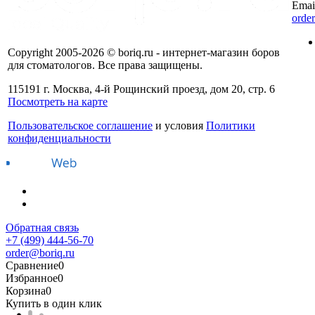
Emai
orde
Copyright 2005-2026 © boriq.ru - интернет-магазин боров
для стоматологов. Все права защищены.
115191 г. Москва, 4-й Рощинский проезд, дом 20, стр. 6
Посмотреть на карте
Пользовательское соглашение
и условия
Политики
конфиденциальности
Обратная связь
+7 (499) 444-56-70
order@boriq.ru
Сравнение
0
Избранное
0
Корзина
0
Купить в один клик