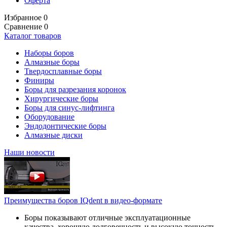
Оферта
Избранное
0
Сравнение
0
Каталог товаров
Наборы боров
Алмазные боры
Твердосплавные боры
Финиры
Боры для разрезания коронок
Хирургические боры
Боры для синус-лифтинга
Оборудование
Эндодонтические боры
Алмазные диски
Наши новости
Преимущества боров IQdent в видео-формате
Боры показывают отличные эксплуатационные
качества, хорошую долговечность и высокую точность