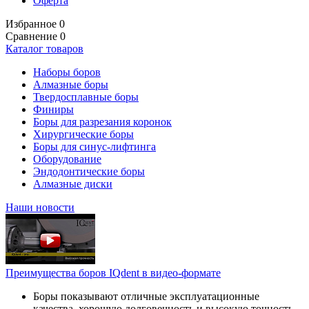
Оферта
Избранное
0
Сравнение
0
Каталог товаров
Наборы боров
Алмазные боры
Твердосплавные боры
Финиры
Боры для разрезания коронок
Хирургические боры
Боры для синус-лифтинга
Оборудование
Эндодонтические боры
Алмазные диски
Наши новости
Преимущества боров IQdent в видео-формате
Боры показывают отличные эксплуатационные
качества, хорошую долговечность и высокую точность