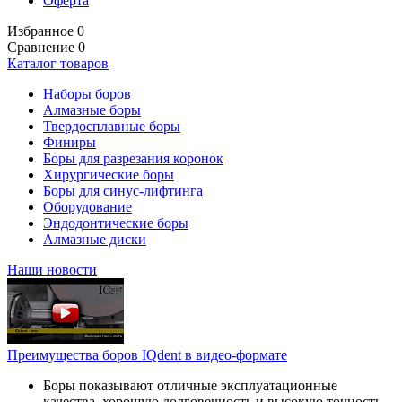
Оферта
Избранное
0
Сравнение
0
Каталог товаров
Наборы боров
Алмазные боры
Твердосплавные боры
Финиры
Боры для разрезания коронок
Хирургические боры
Боры для синус-лифтинга
Оборудование
Эндодонтические боры
Алмазные диски
Наши новости
Преимущества боров IQdent в видео-формате
Боры показывают отличные эксплуатационные
качества, хорошую долговечность и высокую точность