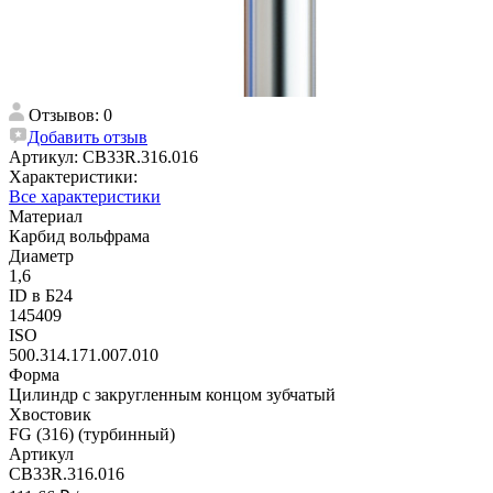
Отзывов: 0
Добавить отзыв
Артикул:
CB33R.316.016
Характеристики:
Все характеристики
Материал
Карбид вольфрама
Диаметр
1,6
ID в Б24
145409
ISO
500.314.171.007.010
Форма
Цилиндр с закругленным концом зубчатый
Хвостовик
FG (316) (турбинный)
Артикул
CB33R.316.016