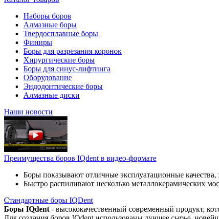
Наборы боров
Алмазные боры
Твердосплавные боры
Финиры
Боры для разрезания коронок
Хирургические боры
Боры для синус-лифтинга
Оборудование
Эндодонтические боры
Алмазные диски
Наши новости
Преимущества боров IQdent в видео-формате
Боры показывают отличные эксплуатационные качества, 
Быстро распиливают несколько металлокерамических мо
Стандартные боры IQDent
Боры IQdent
- высококачественный современный продукт, кот
Для создания боров IQdent использованы лучшее сырье, новей