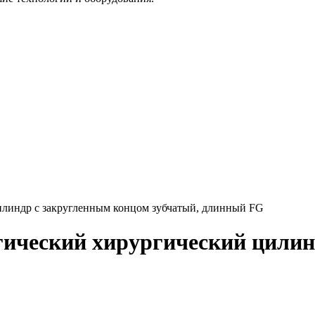
илиндр с закругленным концом зубчатый, длинный FG
гический хирургический цили