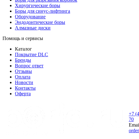
Хирургические боры
Боры для синус-лифтинга
Оборудование
Эндодонтические боры
Алмазные диски
Помощь и сервисы
Каталог
Покрытие DLC
Бренды
Вопрос ответ
Отзывы
Оплата
Новости
Контакты
Оферта
+7 (
70
Emai
orde