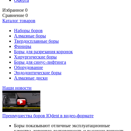
Оферта
Избранное
0
Сравнение
0
Каталог товаров
Наборы боров
Алмазные боры
Твердосплавные боры
Финиры
Боры для разрезания коронок
Хирургические боры
Боры для синус-лифтинга
Оборудование
Эндодонтические боры
Алмазные диски
Наши новости
Преимущества боров IQdent в видео-формате
Боры показывают отличные эксплуатационные
качества, хорошую долговечность и высокую точность