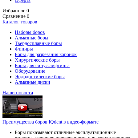
Оферта
Избранное
0
Сравнение
0
Каталог товаров
Наборы боров
Алмазные боры
Твердосплавные боры
Финиры
Боры для разрезания коронок
Хирургические боры
Боры для синус-лифтинга
Оборудование
Эндодонтические боры
Алмазные диски
Наши новости
Преимущества боров IQdent в видео-формате
Боры показывают отличные эксплуатационные
качества, хорошую долговечность и высокую точность