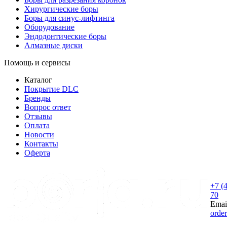
Хирургические боры
Боры для синус-лифтинга
Оборудование
Эндодонтические боры
Алмазные диски
Помощь и сервисы
Каталог
Покрытие DLC
Бренды
Вопрос ответ
Отзывы
Оплата
Новости
Контакты
Оферта
+7 (
70
Emai
orde