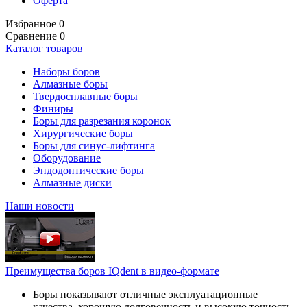
Оферта
Избранное
0
Сравнение
0
Каталог товаров
Наборы боров
Алмазные боры
Твердосплавные боры
Финиры
Боры для разрезания коронок
Хирургические боры
Боры для синус-лифтинга
Оборудование
Эндодонтические боры
Алмазные диски
Наши новости
Преимущества боров IQdent в видео-формате
Боры показывают отличные эксплуатационные
качества, хорошую долговечность и высокую точность