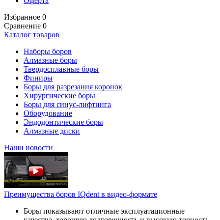
Оферта
Избранное
0
Сравнение
0
Каталог товаров
Наборы боров
Алмазные боры
Твердосплавные боры
Финиры
Боры для разрезания коронок
Хирургические боры
Боры для синус-лифтинга
Оборудование
Эндодонтические боры
Алмазные диски
Наши новости
Преимущества боров IQdent в видео-формате
Боры показывают отличные эксплуатационные
качества, хорошую долговечность и высокую точность