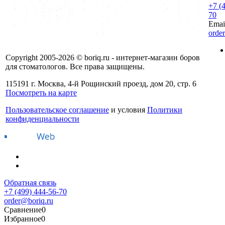
+7 (
70
Emai
orde
Copyright 2005-2026 © boriq.ru - интернет-магазин боров
для стоматологов. Все права защищены.
115191 г. Москва, 4-й Рощинский проезд, дом 20, стр. 6
Посмотреть на карте
Пользовательское соглашение
и условия
Политики
конфиденциальности
Обратная связь
+7 (499) 444-56-70
order@boriq.ru
Сравнение
0
Избранное
0