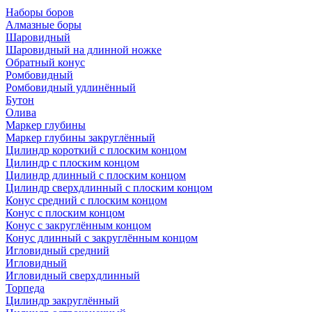
Наборы боров
Алмазные боры
Шаровидный
Шаровидный на длинной ножке
Обратный конус
Ромбовидный
Ромбовидный удлинённый
Бутон
Олива
Маркер глубины
Маркер глубины закруглённый
Цилиндр короткий с плоским концом
Цилиндр с плоским концом
Цилиндр длинный с плоским концом
Цилиндр сверхдлинный с плоским концом
Конус средний с плоским концом
Конус с плоским концом
Конус с закруглённым концом
Конус длинный с закруглённым концом
Игловидный средний
Игловидный
Игловидный сверхдлинный
Торпеда
Цилиндр закруглённый