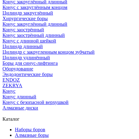
Конус закруглённый длинный
Конус с закруглённым концом
Цилиндр закруглённый
Хирургические боры
Конус закруглённый длинный
Конус заострённый
Конус заострённый длинный
Конус с длинной шейкой
Цилиндр длинный
Цилиндр с закругленным концом зубчатый
Цилиндр удлинённый
Боры для синус-лифтинга
Оборудование
Эндодонтические боры
ENDOZ
ZEKRYA
Конус
Конус длинный
Конус с безопасной верхушкой
Алмазные диски
Каталог
Наборы боров
Алмазные боры