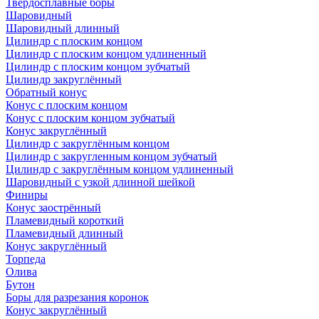
Твердосплавные боры
Шаровидный
Шаровидный длинный
Цилиндр с плоским концом
Цилиндр с плоским концом удлиненный
Цилиндр с плоским концом зубчатый
Цилиндр закруглённый
Обратный конус
Конус с плоским концом
Конус с плоским концом зубчатый
Конус закруглённый
Цилиндр с закруглённым концом
Цилиндр с закругленным концом зубчатый
Цилиндр с закруглённым концом удлиненный
Шаровидный с узкой длинной шейкой
Финиры
Конус заострённый
Пламевидный короткий
Пламевидный длинный
Конус закруглённый
Торпеда
Олива
Бутон
Боры для разрезания коронок
Конус закруглённый