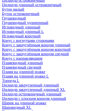
Цилиндр остроконечный
Цилиндр длинный остроконечный
Бутон малый
Бутон остроконечный
Грушевидный
Грушевидный удлиненный
Игловидный длинный
Игловидный длинный L
Игловидный короткий
Конус с вогнутыми сторонами
Конус с закруглённым концом длинный
Конус с закруглённым концом короткий
Конус с закруглённым концом средний
Конус с направляющим
Пламевидный длинный
Пламевидный средний
Пламя на длинной ножке
Пламя на длинной ножке L
Торпеда L
Цилиндр закругленный длинный
Цилиндр закругленный длинный XL
Цилиндр остроконечный длинный
Цилиндр с плоским концом длинный
Шарик на длинной ножке
Шаровидный XL