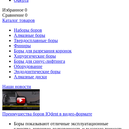
Оферта
Избранное
0
Сравнение
0
Каталог товаров
Наборы боров
Алмазные боры
Твердосплавные боры
Финиры
Боры для разрезания коронок
Хирургические боры
Боры для синус-лифтинга
Оборудование
Эндодонтические боры
Алмазные диски
Наши новости
Преимущества боров IQdent в видео-формате
Боры показывают отличные эксплуатационные
качества, хорошую долговечность и высокую точность