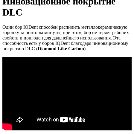
Инновационное покрытие
DLC
Один бор IQDent способен распилить металлокерамическую
коронку за полторы минуты, при этом, бор не теряет рабочих
свойств и пригоден для дальнейшего использования. Эта
способность есть у боров IQDent благодаря инновационному
покрытию DLC (
Diamond Like Carbon
).