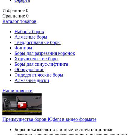
Оферта
Избранное
0
Сравнение
0
Каталог товаров
Наборы боров
Алмазные боры
Твердосплавные боры
Финиры
Боры для разрезания коронок
Хирургические боры
Боры для синус-лифтинга
Оборудование
Эндодонтические боры
Алмазные диски
Наши новости
Преимущества боров IQdent в видео-формате
Боры показывают отличные эксплуатационные
качества, хорошую долговечность и высокую точность