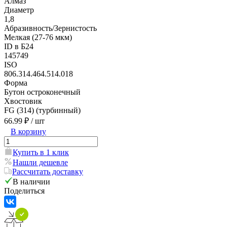
Алмаз
Диаметр
1,8
Абразивность/Зернистость
Мелкая (27-76 мкм)
ID в Б24
145749
ISO
806.314.464.514.018
Форма
Бутон остроконечный
Хвостовик
FG (314) (турбинный)
66.99 ₽
/ шт
В корзину
Купить в 1 клик
Нашли дешевле
Рассчитать доставку
В наличии
Поделиться