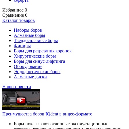
Оферта
Избранное
0
Сравнение
0
Каталог товаров
Наборы боров
Алмазные боры
Твердосплавные боры
Финиры
Боры для разрезания коронок
Хирургические боры
Боры для синус-лифтинга
Оборудование
Эндодонтические боры
Алмазные диски
Наши новости
Преимущества боров IQdent в видео-формате
Боры показывают отличные эксплуатационные
качества, хорошую долговечность и высокую точность