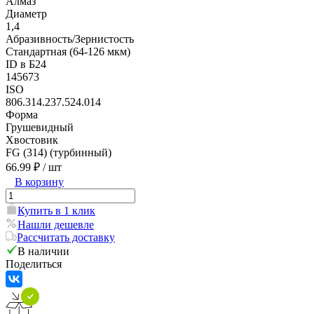
Алмаз
Диаметр
1,4
Абразивность/Зернистость
Стандартная (64-126 мкм)
ID в Б24
145673
ISO
806.314.237.524.014
Форма
Грушевидный
Хвостовик
FG (314) (турбинный)
66.99 ₽
/ шт
В корзину
Купить в 1 клик
Нашли дешевле
Рассчитать доставку
В наличии
Поделиться