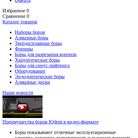
Оферта
Избранное
0
Сравнение
0
Каталог товаров
Наборы боров
Алмазные боры
Твердосплавные боры
Финиры
Боры для разрезания коронок
Хирургические боры
Боры для синус-лифтинга
Оборудование
Эндодонтические боры
Алмазные диски
Наши новости
Преимущества боров IQdent в видео-формате
Боры показывают отличные эксплуатационные
качества, хорошую долговечность и высокую точность