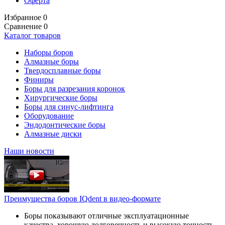
Оферта
Избранное
0
Сравнение
0
Каталог товаров
Наборы боров
Алмазные боры
Твердосплавные боры
Финиры
Боры для разрезания коронок
Хирургические боры
Боры для синус-лифтинга
Оборудование
Эндодонтические боры
Алмазные диски
Наши новости
Преимущества боров IQdent в видео-формате
Боры показывают отличные эксплуатационные
качества, хорошую долговечность и высокую точность