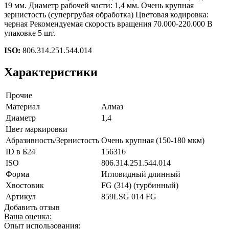
19 мм. Диаметр рабочей части: 1,4 мм. Очень крупная
зернистость (супергрубая обработка) Цветовая кодировка:
черная Рекомендуемая скорость вращения 70.000-220.000 В
упаковке 5 шт.
ISO:
806.314.251.544.014
Характеристики
Прочие
Материал
Алмаз
Диаметр
1,4
Цвет маркировки
Абразивность/Зернистость
Очень крупная (150-180 мкм)
ID в Б24
156316
ISO
806.314.251.544.014
Форма
Игловидный длинный
Хвостовик
FG (314) (турбинный)
Артикул
859LSG 014 FG
Добавить отзыв
Ваша оценка:
Опыт использования: