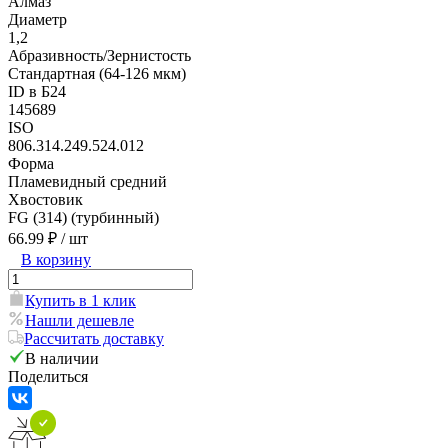
Алмаз
Диаметр
1,2
Абразивность/Зернистость
Стандартная (64-126 мкм)
ID в Б24
145689
ISO
806.314.249.524.012
Форма
Пламевидный средний
Хвостовик
FG (314) (турбинный)
66.99 ₽
/ шт
В корзину
Купить в 1 клик
Нашли дешевле
Рассчитать доставку
В наличии
Поделиться