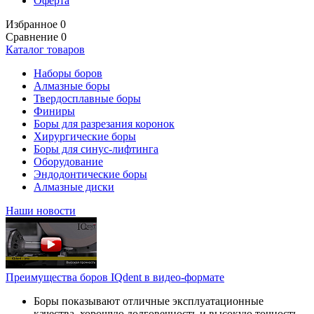
Оферта
Избранное
0
Сравнение
0
Каталог товаров
Наборы боров
Алмазные боры
Твердосплавные боры
Финиры
Боры для разрезания коронок
Хирургические боры
Боры для синус-лифтинга
Оборудование
Эндодонтические боры
Алмазные диски
Наши новости
Преимущества боров IQdent в видео-формате
Боры показывают отличные эксплуатационные
качества, хорошую долговечность и высокую точность