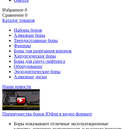
Оферта
Избранное
0
Сравнение
0
Каталог товаров
Наборы боров
Алмазные боры
Твердосплавные боры
Финиры
Боры для разрезания коронок
Хирургические боры
Боры для синус-лифтинга
Оборудование
Эндодонтические боры
Алмазные диски
Наши новости
Преимущества боров IQdent в видео-формате
Боры показывают отличные эксплуатационные
качества, хорошую долговечность и высокую точность