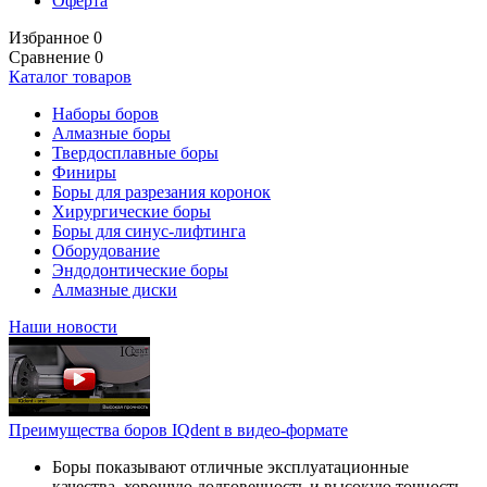
Оферта
Избранное
0
Сравнение
0
Каталог товаров
Наборы боров
Алмазные боры
Твердосплавные боры
Финиры
Боры для разрезания коронок
Хирургические боры
Боры для синус-лифтинга
Оборудование
Эндодонтические боры
Алмазные диски
Наши новости
Преимущества боров IQdent в видео-формате
Боры показывают отличные эксплуатационные
качества, хорошую долговечность и высокую точность