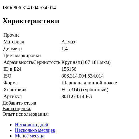
ISO:
806.314.004.534.014
Характеристики
Прочие
Материал
Алмаз
Диаметр
1,4
Цвет маркировки
Абразивность/Зернистость
Крупная (107-181 мкм)
ID в Б24
156156
ISO
806.314.004.534.014
Форма
Шарик на длинной ножке
Хвостовик
FG (314) (турбинный)
Артикул
801LG 014 FG
Добавить отзыв
Ваша оценка:
Опыт использования:
Несколько дней
Несколько месяцев
Менее месяца