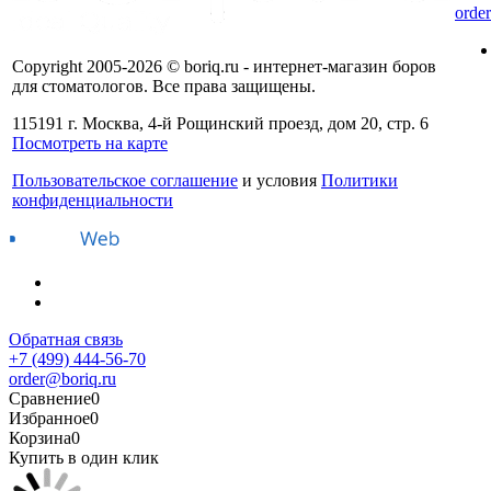
orde
Copyright 2005-2026 © boriq.ru - интернет-магазин боров
для стоматологов. Все права защищены.
115191 г. Москва, 4-й Рощинский проезд, дом 20, стр. 6
Посмотреть на карте
Пользовательское соглашение
и условия
Политики
конфиденциальности
Обратная связь
+7 (499) 444-56-70
order@boriq.ru
Сравнение
0
Избранное
0
Корзина
0
Купить в один клик