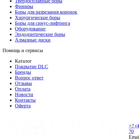
Твердосплавные боры
Финиры
Боры для разрезания коронок
Хирургические боры
Боры для синус-лифтинга
Оборудование
Эндодонтические боры
Алмазные диски
Помощь и сервисы
Каталог
Покрытие DLC
Бренды
Вопрос ответ
Отзывы
Оплата
Новости
Контакты
Оферта
+7 (
70
Emai