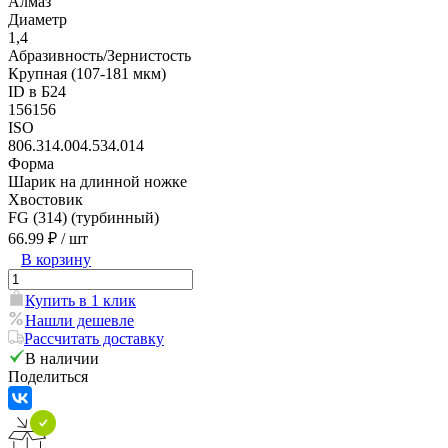
Алмаз
Диаметр
1,4
Абразивность/Зернистость
Крупная (107-181 мкм)
ID в Б24
156156
ISO
806.314.004.534.014
Форма
Шарик на длинной ножке
Хвостовик
FG (314) (турбинный)
66.99 ₽
/ шт
В корзину
Купить в 1 клик
Нашли дешевле
Рассчитать доставку
В наличии
Поделиться