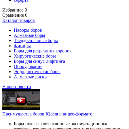
Оферта
Избранное
0
Сравнение
0
Каталог товаров
Наборы боров
Алмазные боры
Твердосплавные боры
Финиры
Боры для разрезания коронок
Хирургические боры
Боры для синус-лифтинга
Оборудование
Эндодонтические боры
Алмазные диски
Наши новости
Преимущества боров IQdent в видео-формате
Боры показывают отличные эксплуатационные
качества, хорошую долговечность и высокую точность