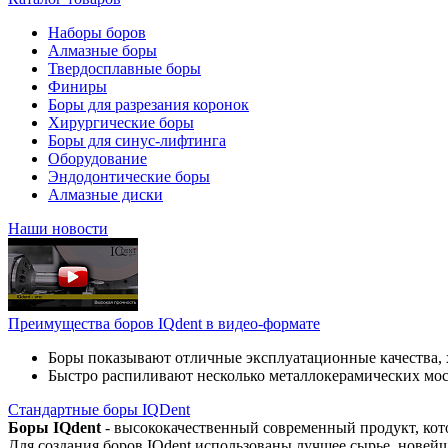
Наборы боров
Алмазные боры
Твердосплавные боры
Финиры
Боры для разрезания коронок
Хирургические боры
Боры для синус-лифтинга
Оборудование
Эндодонтические боры
Алмазные диски
Наши новости
Преимущества боров IQdent в видео-формате
Боры показывают отличные эксплуатационные качества, 
Быстро распиливают несколько металлокерамических мо
Стандартные боры IQDent
Боры IQdent
- высококачественный современный продукт, кот
Для создания боров IQdent использованы лучшее сырье, новей