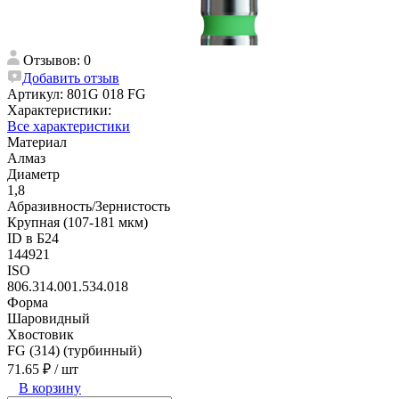
Отзывов: 0
Добавить отзыв
Артикул:
801G 018 FG
Характеристики:
Все характеристики
Материал
Алмаз
Диаметр
1,8
Абразивность/Зернистость
Крупная (107-181 мкм)
ID в Б24
144921
ISO
806.314.001.534.018
Форма
Шаровидный
Хвостовик
FG (314) (турбинный)
71.65 ₽
/ шт
В корзину