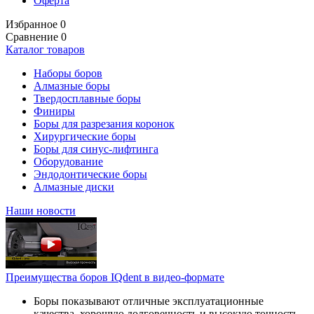
Оферта
Избранное
0
Сравнение
0
Каталог товаров
Наборы боров
Алмазные боры
Твердосплавные боры
Финиры
Боры для разрезания коронок
Хирургические боры
Боры для синус-лифтинга
Оборудование
Эндодонтические боры
Алмазные диски
Наши новости
Преимущества боров IQdent в видео-формате
Боры показывают отличные эксплуатационные
качества, хорошую долговечность и высокую точность