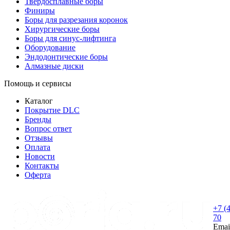
Твердосплавные боры
Финиры
Боры для разрезания коронок
Хирургические боры
Боры для синус-лифтинга
Оборудование
Эндодонтические боры
Алмазные диски
Помощь и сервисы
Каталог
Покрытие DLC
Бренды
Вопрос ответ
Отзывы
Оплата
Новости
Контакты
Оферта
+7 (
70
Emai