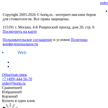
orde
Copyright 2005-2026 © boriq.ru - интернет-магазин боров
для стоматологов. Все права защищены.
115191 г. Москва, 4-й Рощинский проезд, дом 20, стр. 6
Посмотреть на карте
Пользовательское соглашение
и условия
Политики
конфиденциальности
Обратная связь
+7 (499) 444-56-70
order@boriq.ru
Сравнение
0
Избранное
0
Корзина
0
Купить в один клик