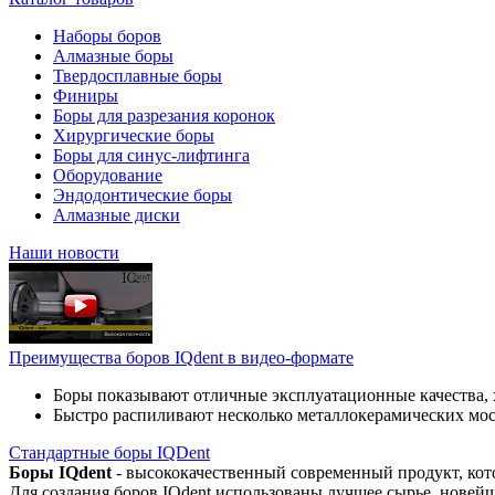
Наборы боров
Алмазные боры
Твердосплавные боры
Финиры
Боры для разрезания коронок
Хирургические боры
Боры для синус-лифтинга
Оборудование
Эндодонтические боры
Алмазные диски
Наши новости
Преимущества боров IQdent в видео-формате
Боры показывают отличные эксплуатационные качества, 
Быстро распиливают несколько металлокерамических мо
Стандартные боры IQDent
Боры IQdent
- высококачественный современный продукт, кот
Для создания боров IQdent использованы лучшее сырье, новей