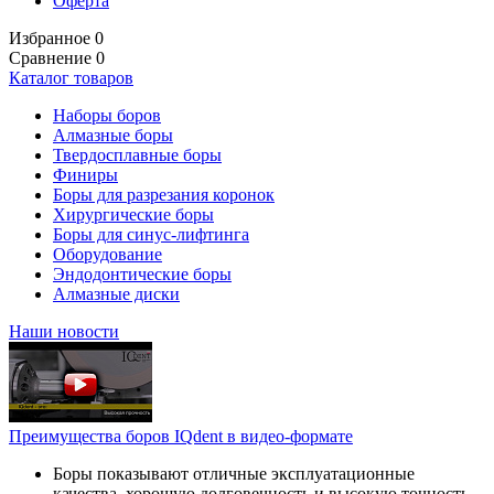
Оферта
Избранное
0
Сравнение
0
Каталог товаров
Наборы боров
Алмазные боры
Твердосплавные боры
Финиры
Боры для разрезания коронок
Хирургические боры
Боры для синус-лифтинга
Оборудование
Эндодонтические боры
Алмазные диски
Наши новости
Преимущества боров IQdent в видео-формате
Боры показывают отличные эксплуатационные
качества, хорошую долговечность и высокую точность