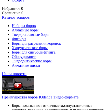
Оферта
Избранное
0
Сравнение
0
Каталог товаров
Наборы боров
Алмазные боры
Твердосплавные боры
Финиры
Боры для разрезания коронок
Хирургические боры
Боры для синус-лифтинга
Оборудование
Эндодонтические боры
Алмазные диски
Наши новости
Преимущества боров IQdent в видео-формате
Боры показывают отличные эксплуатационные
качества, хорошую долговечность и высокую точность