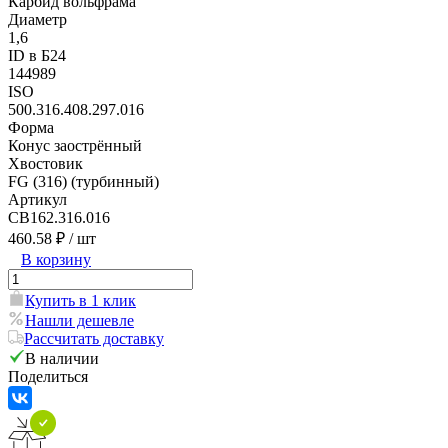
Карбид вольфрама
Диаметр
1,6
ID в Б24
144989
ISO
500.316.408.297.016
Форма
Конус заострённый
Хвостовик
FG (316) (турбинный)
Артикул
CB162.316.016
460.58 ₽
/ шт
В корзину
Купить в 1 клик
Нашли дешевле
Рассчитать доставку
В наличии
Поделиться